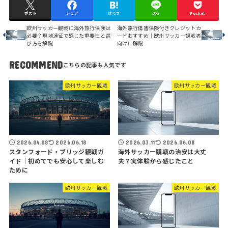
ポスト
シェア
はてブ
送る
Pocket
欧州サッカー観戦に海外旅行保険は
海外旅行傷害保険付きクレジットカ
必要？現地遠征で感じた重要性と選
ードおすすめ｜欧州サッカー観戦者
び方を解説
向けに解説
RECOMMEND
欧州サッカー観戦
欧州サッカー観戦
2026.04.08
2026.06.18
2026.03.11
2026.06.08
スタンフォード・ブリッジ観戦ガ
海外サッカー観戦の治安は大丈
イド｜初めてでも安心して楽しむ
夫？実体験から感じたこと
ために
欧州サッカー観戦
欧州サッカー観戦