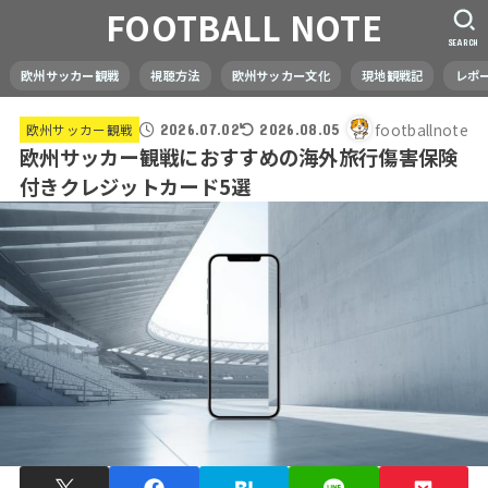
FOOTBALL NOTE
SEARCH
欧州サッカー観戦
視聴方法
欧州サッカー文化
現地観戦記
レポ
footballnote
欧州サッカー観戦
2026.07.02
2026.08.05
欧州サッカー観戦におすすめの海外旅行傷害保険
付きクレジットカード5選