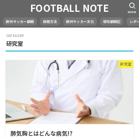
FOOTBALL NOTE
SEARCH
欧州サッカー観戦
視聴方法
欧州サッカー文化
現地観戦記
レポ
研究室
研究室
肺気胸とはどんな病気!?