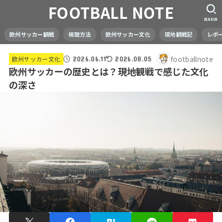
FOOTBALL NOTE
SEARCH
欧州サッカー観戦
視聴方法
欧州サッカー文化
現地観戦記
レポ
footballnote
欧州サッカー文化
2026.06.11
2026.08.05
欧州サッカーの歴史とは？現地観戦で感じた文化
の深さ