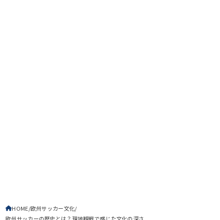
HOME
欧州サッカー文化
欧州サッカーの歴史とは？現地観戦で感じた文化の深さ