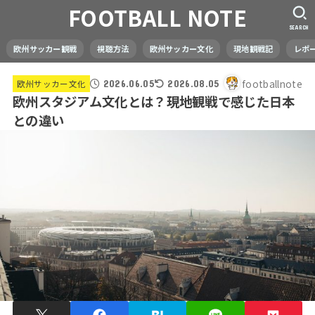
FOOTBALL NOTE
SEARCH
欧州サッカー観戦
視聴方法
欧州サッカー文化
現地観戦記
レポ
footballnote
欧州サッカー文化
2026.06.05
2026.08.05
欧州スタジアム文化とは？現地観戦で感じた日本
との違い