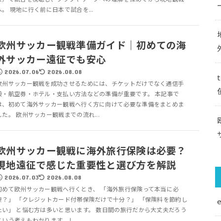
へ。 現地に行く前に日本で試合を...
欧州サッカー観戦準備ガイド｜初めての海
外サッカー遠征でも安心
2026.07.06
2026.08.08
欧州サッカー観戦を成功させるためには、チケットだけでなく通信手
段・航空券・ホテル・支払い方法などの準備が重要です。 本記事で
は、初めて海外サッカー観戦へ行く方に向けて必要な準備をまとめま
した。 欧州サッカー観戦までの流れ...
欧州サッカー観戦に海外旅行保険は必要？
現地遠征で感じた重要性と選び方を解説
2026.07.03
2026.08.08
初めて欧州サッカー観戦へ行くとき、 「海外旅行保険って本当に必
要？」 「クレジットカード付帯保険だけで十分？」 「保険料を節約し
たい」 と悩む方は多いと思います。 数日間の旅行だから大丈夫だろう
という考えもわかります。し...