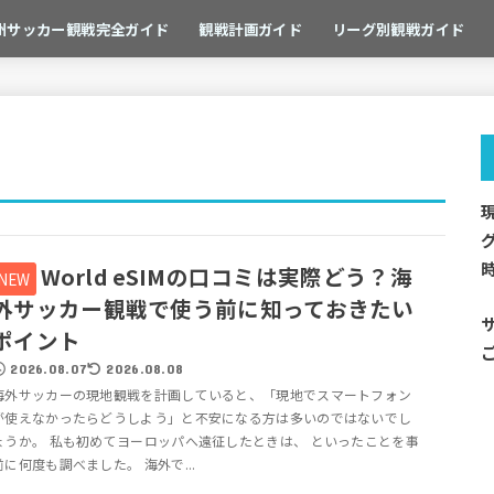
州サッカー観戦完全ガイド
観戦計画ガイド
リーグ別観戦ガイド
World eSIMの口コミは実際どう？海
外サッカー観戦で使う前に知っておきたい
ポイント
2026.08.07
2026.08.08
海外サッカーの現地観戦を計画していると、「現地でスマートフォン
が使えなかったらどうしよう」と不安になる方は多いのではないでし
ょうか。 私も初めてヨーロッパへ遠征したときは、 といったことを事
前に何度も調べました。 海外で...