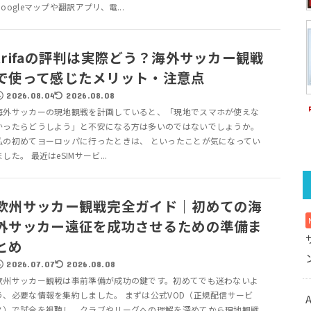
Googleマップや翻訳アプリ、電...
trifaの評判は実際どう？海外サッカー観戦
で使って感じたメリット・注意点
2026.08.04
2026.08.08
海外サッカーの現地観戦を計画していると、「現地でスマホが使えな
かったらどうしよう」と不安になる方は多いのではないでしょうか。
私の初めてヨーロッパに行ったときは、 といったことが気になってい
ました。 最近はeSIMサービ...
欧州サッカー観戦完全ガイド｜初めての海
外サッカー遠征を成功させるための準備ま
とめ
2026.07.07
2026.08.08
欧州サッカー観戦は事前準備が成功の鍵です。初めてでも迷わないよ
う、必要な情報を集約しました。 まずは公式VOD（正規配信サービ
ス）で試合を視聴し、クラブやリーグへの理解を深めてから現地観戦