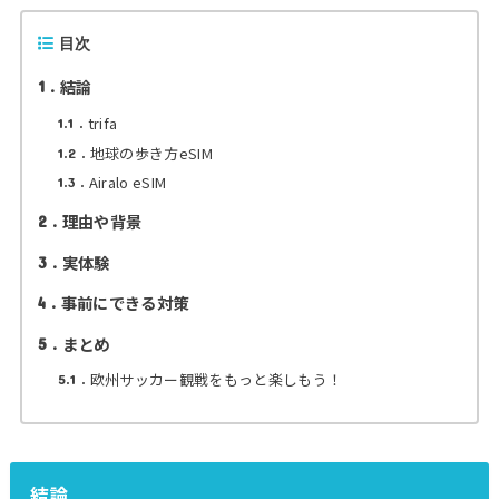
目次
結論
1
trifa
1.1
地球の歩き方eSIM
1.2
Airalo eSIM
1.3
理由や背景
2
実体験
3
事前にできる対策
4
まとめ
5
欧州サッカー観戦をもっと楽しもう！
5.1
結論