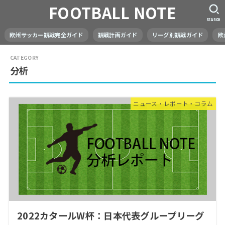
FOOTBALL NOTE
SEARCH
欧州サッカー観戦完全ガイド
観戦計画ガイド
リーグ別観戦ガイド
欧
分析
ニュース・レポート・コラム
2022カタールW杯：日本代表グループリーグ