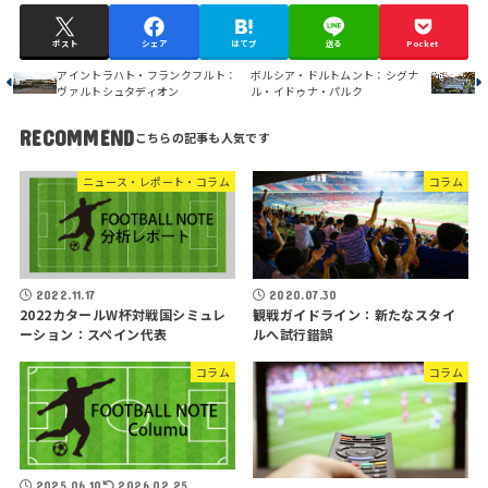
ポスト
シェア
はてブ
送る
Pocket
アイントラハト・フランクフルト：
ボルシア・ドルトムント：シグナ
ヴァルトシュタディオン
ル・イドゥナ・パルク
RECOMMEND
ニュース・レポート・コラム
コラム
2022.11.17
2020.07.30
2022カタールW杯対戦国シミュレ
観戦ガイドライン：新たなスタイ
ーション：スペイン代表
ルへ試行錯誤
コラム
コラム
2025.06.10
2026.02.25