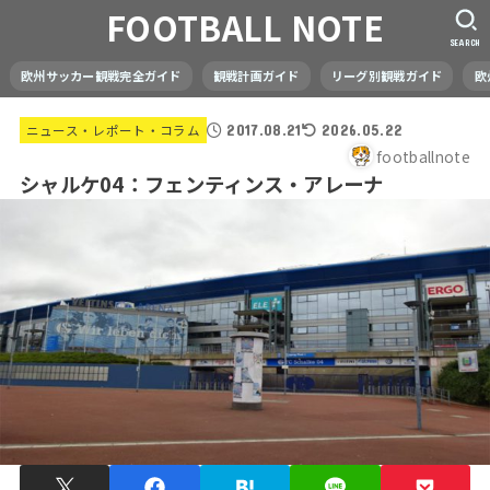
FOOTBALL NOTE
SEARCH
欧州サッカー観戦完全ガイド
観戦計画ガイド
リーグ別観戦ガイド
欧
ニュース・レポート・コラム
2017.08.21
2026.05.22
footballnote
シャルケ04：フェンティンス・アレーナ