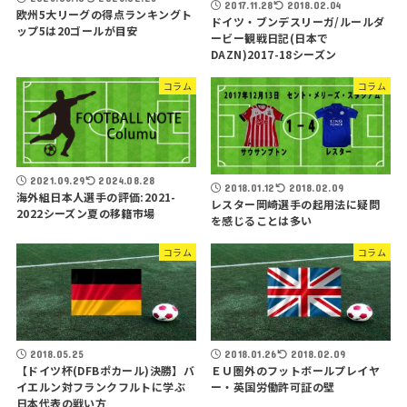
2017.11.28
2018.02.04
欧州5大リーグの得点ランキングト
ドイツ・ブンデスリーガ/ルールダ
ップ5は20ゴールが目安
ービー観戦日記(日本で
DAZN)2017-18シーズン
コラム
コラム
2021.09.29
2024.08.28
2018.01.12
2018.02.09
海外組日本人選手の評価:2021-
レスター岡崎選手の起用法に疑問
2022シーズン夏の移籍市場
を感じることは多い
コラム
コラム
2018.05.25
2018.01.26
2018.02.09
【ドイツ杯(DFBポカール)決勝】バ
ＥＵ圏外のフットボールプレイヤ
イエルン対フランクフルトに学ぶ
ー・英国労働許可証の壁
日本代表の戦い方