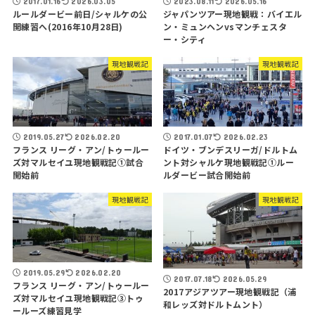
2017.01.16
2026.03.05
2023.08.11
2026.05.16
ルールダービー前日/シャルケの公
ジャパンツアー現地観戦：バイエル
開練習へ(2016年10月28日)
ン・ミュンヘンvsマンチェスタ
ー・シティ
現地観戦記
現地観戦記
2019.05.27
2026.02.20
2017.01.07
2026.02.23
フランス リーグ・アン/トゥールー
ドイツ・ブンデスリーガ/ドルトム
ズ対マルセイユ現地観戦記①試合
ント対シャルケ現地観戦記①ルー
開始前
ルダービー試合開始前
現地観戦記
現地観戦記
2019.05.29
2026.02.20
2017.07.18
2026.05.29
フランス リーグ・アン/トゥールー
2017アジアツアー現地観戦記（浦
ズ対マルセイユ現地観戦記③トゥ
和レッズ対ドルトムント）
ールーズ練習見学