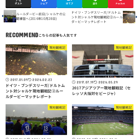
ポスト
シェア
はてブ
送る
Pocket
ドイツ・ブンデスリーガ/ドルトム
ルールダービー前日/シャルケの公
ント対シャルケ現地観戦記②ルール
開練習へ(2016年10月28日)
ダービーマッチレポート
RECOMMEND
現地観戦記
現地観戦記
2017.01.09
2026.02.23
2017.07.19
2026.05.29
ドイツ・ブンデスリーガ/ドルトム
2017アジアツアー現地観戦記（セ
ント対シャルケ現地観戦記②ルー
レッソ大阪対セビージャ）
ルダービーマッチレポート
現地観戦記
現地観戦記