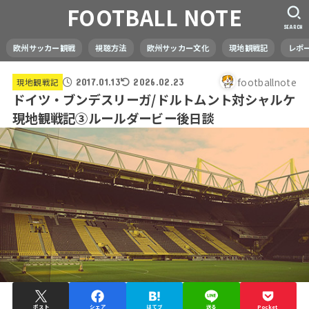
FOOTBALL NOTE
SEARCH
欧州サッカー観戦
視聴方法
欧州サッカー文化
現地観戦記
レポ
footballnote
現地観戦記
2017.01.13
2026.02.23
ドイツ・ブンデスリーガ/ドルトムント対シャルケ
現地観戦記③ルールダービー後日談
ポスト
シェア
はてブ
送る
Pocket