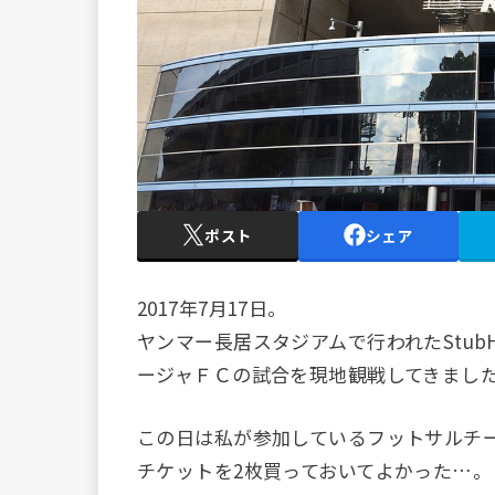
ポスト
シェア
2017年7月17日。
ヤンマー長居スタジアムで行われたStub
ージャＦＣの試合を現地観戦してきまし
この日は私が参加しているフットサルチ
チケットを2枚買っておいてよかった…。