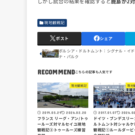
しかし試合の結果を確認すると
鹿島が2
現地観戦記
ポスト
シェア
ボルシア・ドルトムント：シグナル・イド
ナ・パルク
RECOMMEND
現地観戦記
現地
2019.05.29
2026.02.20
2017.01.07
2026.0
フランス リーグ・アン/トゥ
ドイツ・ブンデスリー
ールーズ対マルセイユ現地
ルトムント対シャルケ
観戦記③トゥールーズ練習
観戦記①ルールダービ