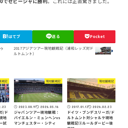
対0でセビージャに勝利
。これには正直驚きました。
はてブ
送る
Pocket
ゥ
2017アジアツアー現地観戦記（浦和レッズ対ド
ルトムント）
観戦記
現地観戦記
現地観戦記
2.23
2023.08.11
2026.05.16
2017.01.13
2026.02.23
ガ/ド
ジャパンツアー現地観戦：
ドイツ・ブンデスリーガ/ド
現地
バイエルン・ミュンヘンvs
ルトムント対シャルケ現地
ー試
マンチェスター・シティ
観戦記③ルールダービー後