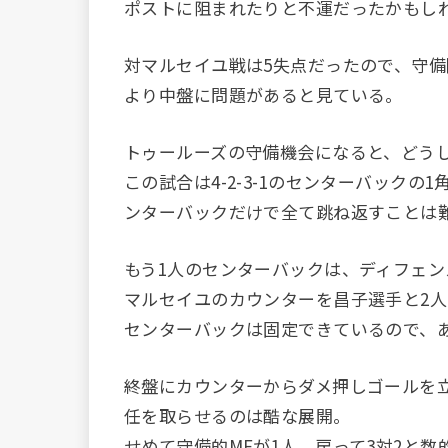
ポストに阻まれたりと不運だったかもし
対マルセイユ戦は5失点だったので、守
より中盤に問題があると見ている。
トゥールーズの守備機会になると、どう
この試合は4-2-3-1のセンターバック
ンターバックだけで全て跳ね返すことは
もう1人のセンターバックは、ディフェン
マルセイユのカウンターを昌子選手と2
センターバックは固定できているので、
終盤にカウンターからダメ押しゴールを
任を取らせるのは酷な展開。
せめて守備的MFが1人、戻って3対2と