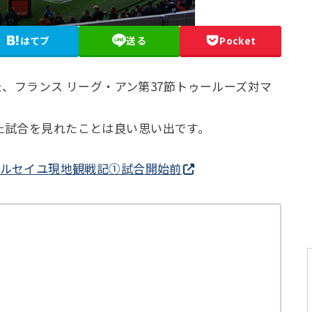
はてブ
送る
Pocket
れた、フランス リーグ・アン第37節トゥールーズ対マ
。
た試合を見れたことは良い思い出です。
マルセイユ現地観戦記①試合開始前