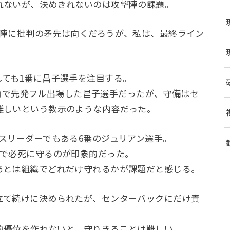
れないが、決めきれないのは攻撃陣の課題。
備陣に批判の矛先は向くだろうが、私は、最終ライン
しても1番に昌子選手を注目する。
の1角で先発フル出場した昌子選手だったが、守備はセ
難しいという教示のような内容だった。
スリーダーでもある6番のジュリアン選手。
人で必死に守るのが印象的だった。
あとは組織でどれだけ守れるかが課題だと感じる。
立て続けに決められたが、センターバックにだけ責
数的優位を作れないと、守りきることは難しい。