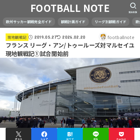
FOOTBALL NOTE
SEARCH
欧州サッカー観戦完全ガイド
観戦計画ガイド
リーグ別観戦ガイド
欧
footballnote
現地観戦記
2019.05.27
2026.02.20
フランス リーグ・アン/トゥールーズ対マルセイユ
現地観戦記①試合開始前
ポスト
シェア
はてブ
送る
Pocket