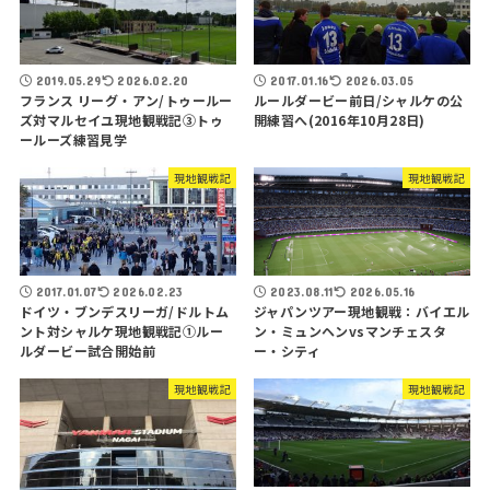
2019.05.29
2026.02.20
2017.01.16
2026.03.05
フランス リーグ・アン/トゥールー
ルールダービー前日/シャルケの公
ズ対マルセイユ現地観戦記③トゥ
開練習へ(2016年10月28日)
ールーズ練習見学
現地観戦記
現地観戦記
2017.01.07
2026.02.23
2023.08.11
2026.05.16
ドイツ・ブンデスリーガ/ドルトム
ジャパンツアー現地観戦：バイエル
ント対シャルケ現地観戦記①ルー
ン・ミュンヘンvsマンチェスタ
ルダービー試合開始前
ー・シティ
現地観戦記
現地観戦記