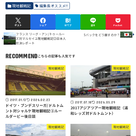
現地観戦記
編集長オススメ!!
ポスト
シェア
はてブ
送る
Pocket
フランス リーグ・アン/トゥールー
5バックをどう崩すのか？
ズ対マルセイユ現地観戦記②日本人
対決レポート
RECOMMEND
現地観戦記
現地観戦記
2017.01.13
2026.02.23
2017.07.18
2026.05.29
ドイツ・ブンデスリーガ/ドルトム
2017アジアツアー現地観戦記（浦
ント対シャルケ現地観戦記③ルー
和レッズ対ドルトムント）
ルダービー後日談
現地観戦記
現地観戦記