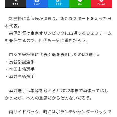
ポスト
シェア
はてブ
送る
Pocket
新監督に森保氏が決まり、新たなスタートを切った日
本代表。
森保監督は東京オリンピックに出場するＵ２３チーム
も兼任するので、世代も一気に進むだろう。
ロシアＷ杯後に代表引退を表明したのは3選手。
・長谷部誠選手
・本田圭佑選手
・酒井高徳選手
酒井選手は年齢を考えると2022年まで頑張ってほし
かったが、本人の意思だから仕方ないだろう。
両サイドバック、時にはボランチやセンターバックで