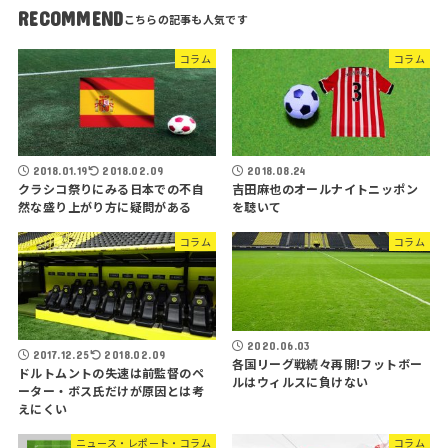
RECOMMEND
コラム
コラム
2018.01.19
2018.02.09
2018.08.24
クラシコ祭りにみる日本での不自
吉田麻也のオールナイトニッポン
然な盛り上がり方に疑問がある
を聴いて
コラム
コラム
2020.06.03
2017.12.25
2018.02.09
各国リーグ戦続々再開!フットボー
ドルトムントの失速は前監督のペ
ルはウィルスに負けない
ーター・ボス氏だけが原因とは考
えにくい
ニュース・レポート・コラム
コラム