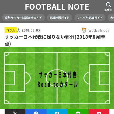
FOOTBALL NOTE
SEARCH
欧州サッカー観戦完全ガイド
観戦計画ガイド
リーグ別観戦ガイド
欧
footballnote
コラム
2018.08.03
サッカー日本代表に足りない部分(2018年8月時
点)